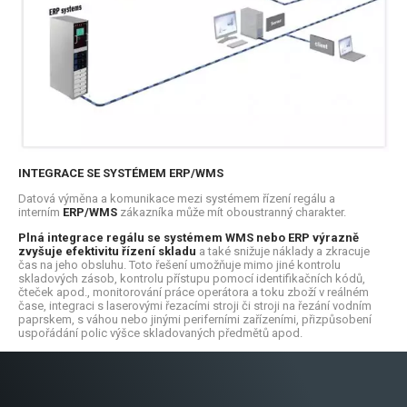
INTEGRACE SE SYSTÉMEM ERP/WMS
Datová výměna a komunikace mezi systémem řízení regálu a
interním
ERP/WMS
zákazníka může mít oboustranný charakter.
Plná
integrace regálu se systémem WMS nebo ERP
výrazně
zvyšuje efektivitu řízení skladu
a také snižuje náklady a zkracuje
čas na jeho obsluhu. Toto řešení umožňuje mimo jiné kontrolu
skladových zásob, kontrolu přístupu pomocí identifikačních kódů,
čteček apod., monitorování práce operátora a toku zboží v reálném
čase, integraci s laserovými řezacími stroji či stroji na řezání vodním
paprskem, s váhou nebo jinými periferními zařízeními, přizpůsobení
uspořádání polic výšce skladovaných předmětů apod.