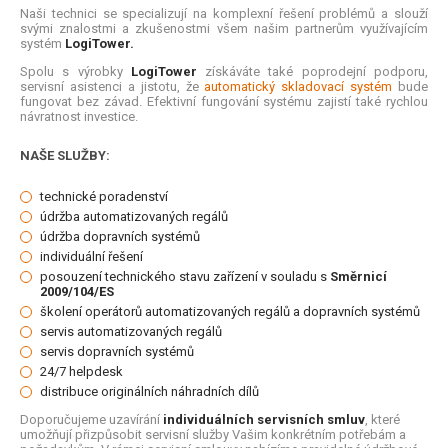
Naši technici se specializují na komplexní řešení problémů a slouží
svými znalostmi a zkušenostmi všem našim partnerům využívajícím
systém
LogiTower
.
Spolu s výrobky
LogiTower
získáváte také poprodejní podporu,
servisní asistenci a jistotu, že
automatický skladovací systém
bude
fungovat bez závad. Efektivní fungování systému zajistí také rychlou
návratnost investice.
NAŠE SLUŽBY:
technické poradenství
údržba automatizovaných regálů
údržba dopravních systémů
individuální řešení
posouzení technického stavu zařízení v souladu s
Směrnicí
2009/104/ES
školení operátorů automatizovaných regálů a dopravních systémů
servis automatizovaných regálů
servis dopravních systémů
24/7 helpdesk
distribuce originálních náhradních dílů
Doporučujeme uzavírání
individuálních servisních smluv
, které
umožňují přizpůsobit servisní služby Vašim konkrétním potřebám a