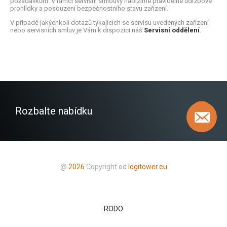
požadavkům. V rámci servisní smlouvy nabízíme pravidelné údržbové
prohlídky a posouzení bezpečnostního stavu zařízení.
V případě jakýchkoli dotazů týkajících se servisu uvedených zařízení
nebo servisních smluv je Vám k dispozici náš
Servisní oddělení
.
Rozbalte nabídku
@
2026
Copyright od
logitower.eu
RODO