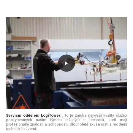
Servisní oddělení
LogiTower
, to je záruka nejvyšší kvality služeb
poskytovaných naším týmem inženýrů a techniků, kteří mají
profesionální znalosti a schopnosti, dlouholeté zkušenosti a moderní
technické zázemí.