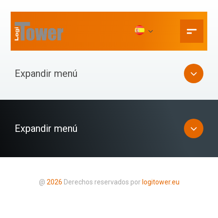
MPK S.A. w Krakowie
Página de inicio
Opinie klientów
MPK S.A. w Krakowie
Expandir menú
Expandir menú
@
2026
Derechos reservados por
logitower.eu