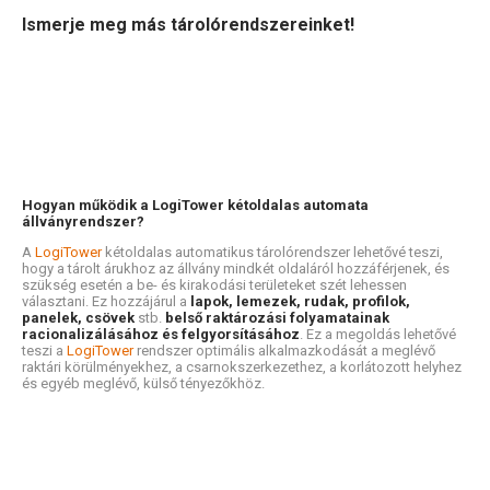
Ismerje meg más tárolórendszereinket!
Hogyan működik a LogiTower kétoldalas automata
állványrendszer?
A
LogiTower
kétoldalas automatikus tárolórendszer lehetővé teszi,
hogy a tárolt árukhoz az állvány mindkét oldaláról hozzáférjenek, és
szükség esetén a be- és kirakodási területeket szét lehessen
választani. Ez hozzájárul a
lapok, lemezek, rudak, profilok,
panelek, csövek
stb.
belső raktározási folyamatainak
racionalizálásához és felgyorsításához
. Ez a megoldás lehetővé
teszi a
LogiTower
rendszer optimális alkalmazkodását a meglévő
raktári körülményekhez, a csarnokszerkezethez, a korlátozott helyhez
és egyéb meglévő, külső tényezőkhöz.