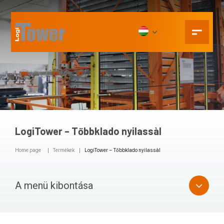
LogiTower – Tőbbklado nyilassàl
Home page
Termékek
LogiTower – Tőbbklado nyilassàl
A menü kibontása