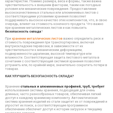
характеристик. Помимо размера, веса и формы, также важна
чувствительность к внешним факторам, таким как погодные
условия или механические повреждения. Предоставление
высококачественных стальных или алюминиевых листов с
соответствующими условиями хранения позволяет
поддерживать высокое качество этих компонентов, что, в свою
очередь, влияет на стоимость конечного продукта. Что важно
при хранении металлических листов и как повысить
безопасность склада
?
При
хранении металлических листов
важно определить риск и
стоимость повреждения при транспортировке, включая
внутрискладские перевозки, в зависимости от их
чувствительности к механическим деформациям,
подверженности царапинам, высокой температуре или
влажности. Соответствующая защита листового металла в
сочетании с соответствующей системой хранения позволяет
устранить или, по крайней мере, значительно сократить потери в
товарах.
КАК УЛУЧШИТЬ БЕЗОПАСНОСТЬ СКЛАДА?
Хранение
стальных и алюминиевых профилей, труб, требует
использования системы хранения, подходящей для очень
длинных, часто разнообразных товаров, обеспечивая легкий
доступ к каждому хранимому компоненту. Автоматическая
система хранения изделий из стали защитит их от повреждений и
упростит их поиск, а соответствующее программное
обеспечение обеспечит доступ к истории загрузок и текущему
контролю запасов.