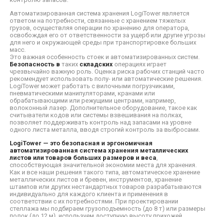
Автоматизированная система хранения LogiTower является
ответом на потребности, связанные с хранением тяжелых
грузов, осуществляя операции по хранению для оператора,
освобождая его от ответственности за ущерб или другие угрозы
для него и окружающей среды при транспортировке больших
масс.
Это важная особенность стоек и автоматизированных систем.
Безопасность в
таких
складских
операциях играет
чрезвычайно важную роль. Оценка риска рабочих станций часто
рекомендует использовать полу- или автоматические решения.
LogiTower может работать с вилочными погрузчиками,
пневматическими манипуляторами, кранами или
обрабатывающими или режущими центрами, например,
волоконный лазер. Дополнительное оборудование, такое как
считыватели кодов или системы взвешивания на полках,
позволяет поддерживать контроль над запасами на уровне
одного листа металла, вводя строгий контроль за выбросами.
LogiTower — это безопасная и эргономичная
автоматизированная система хранения металлических
листов или товаров больших размеров и веса
,
способствующая значительной экономии места для хранения.
Как и все наши решения такого типа, автоматическое хранение
металлических листов и бревен, инструментов, хранение
штампов или других нестандартных товаров разрабатываются
индивидуально для каждого клиента и применения в
соответствии с их потребностями. При проектировании
стеллажа мы подбираем грузоподъемность (до 8 т) или размеры
полок (до 12 м), используем доступную высоту прихожей,