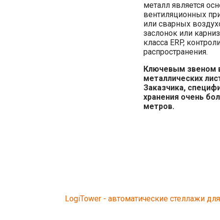
металл является ос
вентиляционных при
или сварных воздух
заслонок или карни
класса ERP, контрол
распространения.
Ключевым звеном в
металлических лист
Заказчика, специфи
хранения очень бол
метров.
LogiTower - автоматические стеллажи для