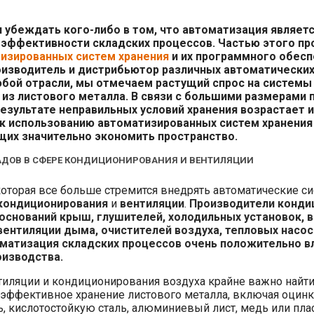
 убеждать кого-либо в том, что автоматизация являе
 эффективности складских процессов. Частью этого пр
изированных систем хранения
и их программного обесп
роизводитель и дистрибьютор различных автоматических
юбой отрасли, мы отмечаем растущий спрос на системы
 из листового металла. В связи с большими размерами 
результате неправильных условий хранения возрастает 
к использованию автоматизированных систем хранения
щих значительно экономить пространство.
ДОВ В СФЕРЕ КОНДИЦИОНИРОВАНИЯ И ВЕНТИЛЯЦИИ
которая все больше стремится внедрять автоматические с
кондиционирования
и
вентиляции
.
Производители конди
 оснований крыш, глушителей, холодильных установок, 
вентиляции дыма, очистителей воздуха, тепловых насос
оматизация складских процессов очень положительно в
изводства.
нтиляции и кондиционирования воздуха крайне важно найт
 эффективное хранение листового металла, включая оцинк
 кислотостойкую сталь, алюминиевый лист, медь или плас