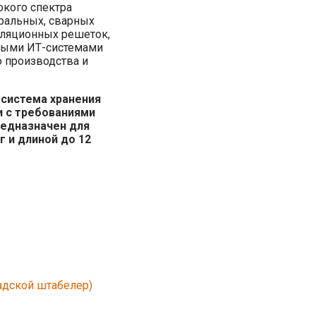
кого спектра
ральных, сварных
иляционных решеток,
нными ИТ-системами
о производства и
 система хранения
и с требованиями
редназначен для
 и длиной до 12
ладской штабелер)