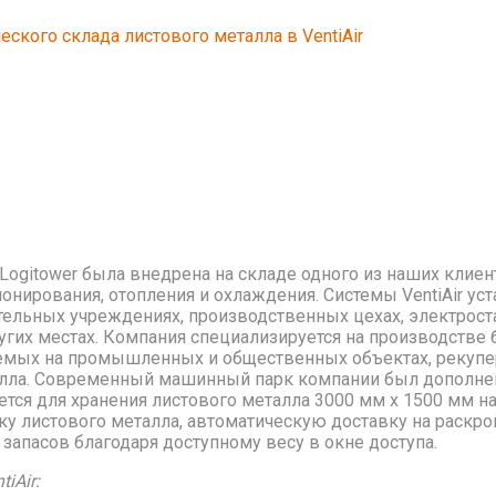
кого склада листового металла в VentiAir
ogitower была внедрена на складе одного из наших клиент
онирования, отопления и охлаждения. Системы VentiAir ус
тельных учреждениях, производственных цехах, электроста
ругих местах. Компания специализируется на производстве
емых на промышленных и общественных объектах, рекупера
талла. Современный машинный парк компании был дополне
ется для хранения листового металла 3000 мм х 1500 мм н
ку листового металла, автоматическую доставку на раскр
запасов благодаря доступному весу в окне доступа.
iAir: