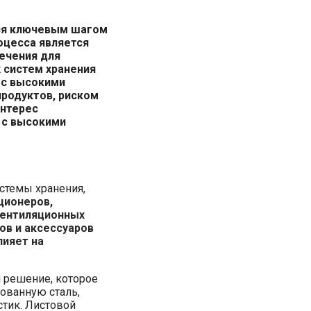
тся ключевым шагом
оцесса является
ечения для
 систем хранения
 с высокими
продуктов, риском
интерес
 с высокими
истемы хранения,
ционеров,
вентиляционных
ов и аксессуаров
лияет на
и решение, которое
ованную сталь,
тик. Листовой