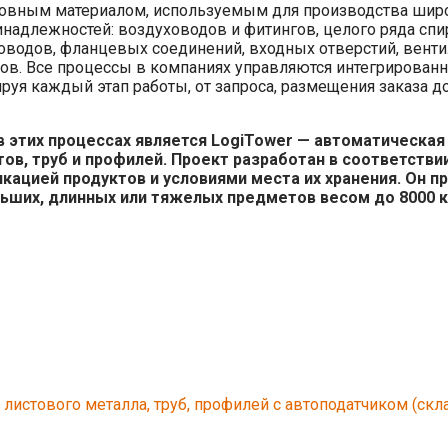
новным материалом, используемым для производства широ
надлежностей: воздуховодов и фитингов, целого ряда спи
оводов, фланцевых соединений, входных отверстий, вент
зов. Все процессы в компаниях управляются интегрирова
ируя каждый этап работы, от запроса, размещения заказа д
 этих процессах является LogiTower — автоматическая
ов, труб и профилей. Проект разработан в соответстви
кацией продуктов и условиями места их хранения. Он п
ьших, длинных или тяжелых предметов весом до 8000 кг
 листового металла, труб, профилей с автоподатчиком (ск