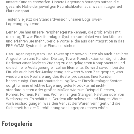
unsere Kunden entworfen. Unsere Lagerungslösungen nutzen die
gesamte Höhe der jeweiligen Räumlichkeiten aus, was im Lager viel
Platz einspart.
Testen Sie jetzt die Standardversion unserer LogiTower-
Lagerungssysteme.
Lernen Sie hier unsere Peripheriegeräte kennen, die problemlos mit
dem LogiTower-Einzelturmlager-System kombiniert werden können,
und erfahren Sie mehr über die Vorteile, die aus der Integration in das
ERP-/WMS-System ihrer Firma entstehen.
Das Lagerungssystem LogiTower spart sowohl Platz als auch Zeit Ihrer
Angestellten und Kunden. Die LogiTower-Konstruktion ermöglicht dem
Bediener einen leichten Zugang zu den gelagerten Komponenten und
die schnelle Auslagerung einzelner Elemente. So wird sowohl bei der
Ein- als auch bei der Auslagerung schwerer Waren Zeit gespart, was
wiederum die Realisierung des Bestellprozesses Ihrer Kunden
beschleunigt. Das automatische LogiTower-Einzelturmlager-System
sorgt für eine effektive Lagerung vieler Produkte mit nicht-
standardisierten oder großen Maßen wie zum Beispiel Blechen,
Rohren, Formen, Rahmen, Profilen, langen Stangen, Paletten oder von
Werkzeugen. Es schützt außerdem alle schweren und langen Waren
vor Beschädigungen, was den Verlust der Waren verringert und die
Sicherheit bei der Durchführung von Lagerprozessen erhöht.
Fotogalerie