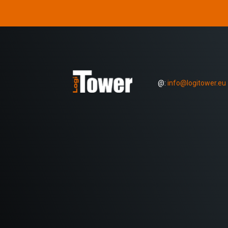
@:
info@logitower.eu