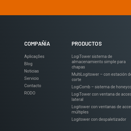
COMPAÑÍA
PRODUCTOS
Aplicações
LogiTower sistema de
almacenamiento simple para
Blog
chapas
Noticias
MultiLogitower – con estación d
Servicio
corte
Contacto
LogiComb – sistema de honey
RODO
LogiTower con ventana de acce
lateral
Logitower con ventanas de acc
múltiples
Logitower con despaletizador