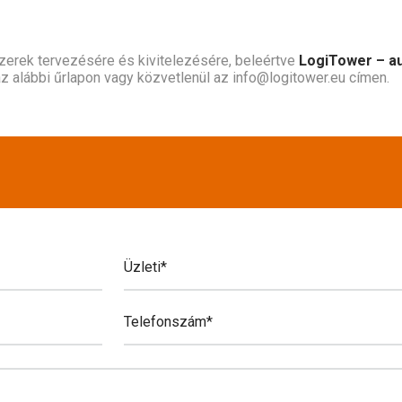
szerek tervezésére és kivitelezésére, beleértve
LogiTower – a
z alábbi űrlapon vagy közvetlenül az info@logitower.eu címen.