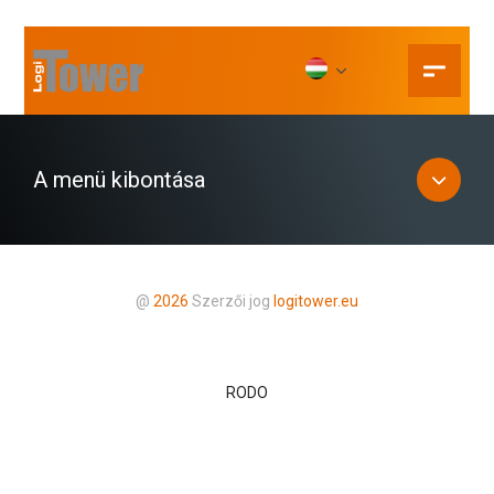
Szolgáltatás
A menü kibontása
@
2026
Szerzői jog
logitower.eu
RODO