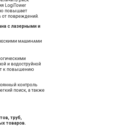
ия LogiTower
тно повышает
в от повреждений.
на с лазерными и
ГИЧЕСКИМИ МАШИНАМИ
логическими
ной и водоструйной
дит к повышению
тоянный контроль
егкий поиск, а также
ов, труб,
ых товаров.