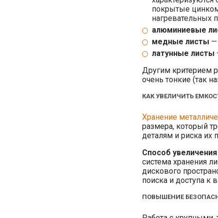
покрытые цинком 
нагревательных п
алюминиевые ли
медные листы
— 
латунные листы
Другим критерием р
очень тонкие (так н
КАК УВЕЛИЧИТЬ ЕМКОС
Хранение металличе
размера, который т
деталям и риска их 
Способ увеличения
система хранения ли
дискового пространс
поиска и доступа к
ПОВЫШЕНИЕ БЕЗОПАСН
Работа с крупными,