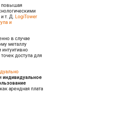
, повышая
ехнологическими
 т. Д.
LogiTower
упа и
енно в случае
ому металлу
и интуитивно
 точек доступа для
дуально
ем
индивидуальное
ользование
 как арендная плата