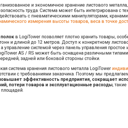
рганизованное и экономичное хранение листового металла
езопасность труда. Система может быть интегрирована с т
ействовать с пневматическими манипуляторами, кранами и
намического измерения высоты товаров, веса в точке дост
 полок
в LogiTower позволяет плотно хранить товары, особ
тонн и длиной до 12 метров. Доступ к конкретному листов
а управление системой через панель управления простое 
ogiTower AS / RS может быть оснащена различными типами
передней, задней или боковой стороны стойки.
кая система хранения листового металла LogiTower
индиви
етствии с требованиями заказчика. Поэтому мы предлага
повышает эффективность предприятия, сокращает исп
ий, потери товаров и эксплуатационные расходы
, такие
 площадей.