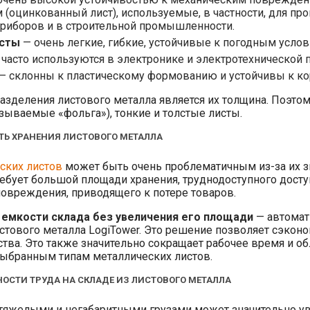
(оцинкованный лист), используемые, в частности, для пр
риборов и в строительной промышленности.
сты
— очень легкие, гибкие, устойчивые к погодным усло
часто используются в электронике и электротехнической
— склонны к пластическому формованию и устойчивы к ко
азделения листового металла является их толщина. Поэто
азываемые «фольга»), тонкие и толстые листы.
ТЬ ХРАНЕНИЯ ЛИСТОВОГО МЕТАЛЛА
ских листов
может быть очень проблематичным из-за их з
ребует большой площади хранения, труднодоступного дост
повреждения, приводящего к потере товаров.
 емкости склада без увеличения его площади
— автомат
стового металла LogiTower. Это решение позволяет сэкон
тва. Это также значительно сокращает рабочее время и об
 выбранным типам металлических листов.
ОСТИ ТРУДА НА СКЛАДЕ ИЗ ЛИСТОВОГО МЕТАЛЛА
 тяжелыми и негабаритными грузами может значительно у