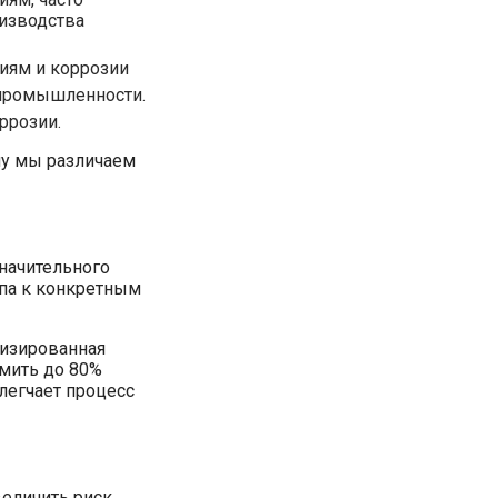
оизводства
виям и коррозии
 промышленности.
ррозии.
му мы различаем
начительного
упа к конкретным
изированная
омить до 80%
легчает процесс
величить риск