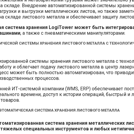
на складе. Внедрение автоматизированной системы хранен
загрузки и выгрузки металлических листов, но также заме
на складе листового металла и обеспечивает защиту листо
я система хранения LogiTower может быть интегрирова
ашинами
, а также с пневматическими манипуляторами.
ИЧЕСКОЙ СИСТЕМЫ ХРАНЕНИЯ ЛИСТОВОГО МЕТАЛЛА С ТЕХНОЛО
изированной системы хранения листового металла с техно
аботу и облегчает подачу листового металла в центр лазер
оцесс может быть полностью автоматизирован, что приво
изводственных процессов.
енней ИТ-системой компании (WMS, ERP) обеспечивает пос
ального времени, доступ к истории операций, быстрый и л
 товаров.
АВТОМАТИЧЕСКАЯ СИСТЕМА ХРАНЕНИЯ ЛИСТОВОГО МЕТАЛЛА
томатизированная система хранения металлических лист
, тяжелых специальных инструментов и любых нетипичн