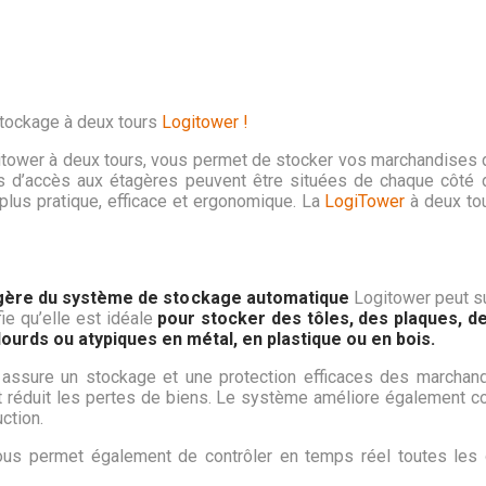
tockage à deux tours
Logitower !
ower à deux tours, vous permet de stocker vos marchandises d
s d’accès aux étagères peuvent être situées de chaque côté de
plus pratique, efficace et ergonomique. La
LogiTower
à deux to
gère du système de stockage automatique
Logitower peut s
fie qu’elle est idéale
pour stocker des tôles, des plaques, d
 lourds ou atypiques en métal, en plastique ou en bois.
assure un stockage et une protection efficaces des marchan
 réduit les pertes de biens. Le système améliore également co
uction.
s permet également de contrôler en temps réel toutes les o