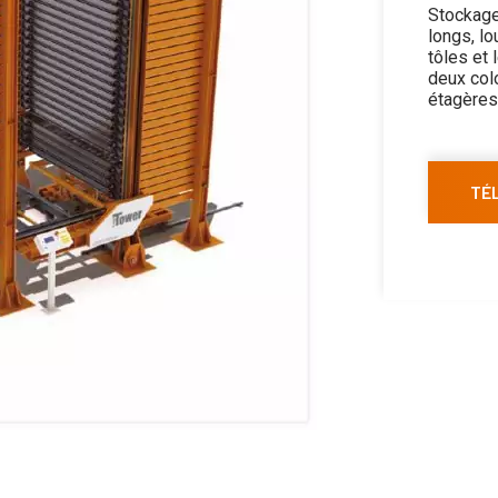
Stockage
longs, l
tôles et 
deux colo
étagères 
TÉ