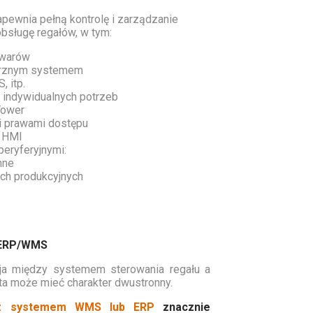
pewnia pełną kontrolę i zarządzanie
sługę regałów, w tym:
owarów
ętrznym systemem
 itp.
 indywidualnych potrzeb
Tower
i prawami dostępu
y HMI
eryferyjnymi:
nne
ach produkcyjnych
ERP/WMS
ja między systemem sterowania regału a
ta może mieć charakter dwustronny.
u z systemem WMS lub ERP
znacznie