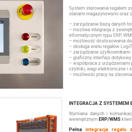
System sterowania regałem za
stanami magazynowymi oraz ob
– zarządzanie bazą danych t
– możliwa integracja z zewn
informatycznym typu ERP, WMS,
– możliwość dostosowania do
– obsługa wielu regałów Logi
– zarządzanie użytkownikami 
– graficzny interfejs dotykow
– współpraca z urządzeniami p
czytniki, wagi elektroniczne i i
– możliwość pracy na zleceni
INTEGRACJA Z SYSTEMEM 
Wymiana danych i komunikac
wewnętrznym
ERP/WMS
klien
Pełna
integracja regał