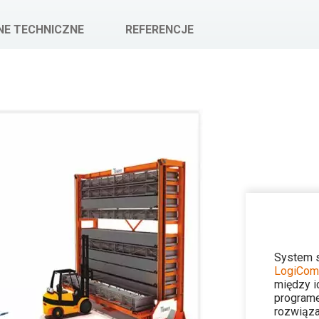
NE TECHNICZNE
REFERENCJE
System 
LogiCom
między i
program
rozwiąza