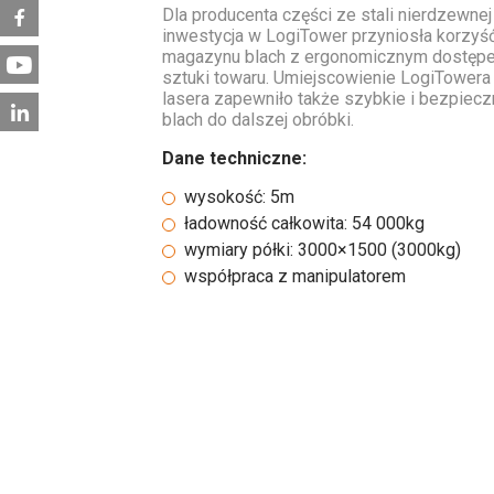
Dla producenta części ze stali nierdzewne
inwestycja w LogiTower przyniosła korzy
magazynu blach z ergonomicznym dostępe
sztuki towaru. Umiejscowienie LogiTower
lasera zapewniło także szybkie i bezpiec
blach do dalszej obróbki.
Dane techniczne:
wysokość: 5m
ładowność całkowita: 54 000kg
wymiary półki: 3000×1500 (3000kg)
współpraca z manipulatorem