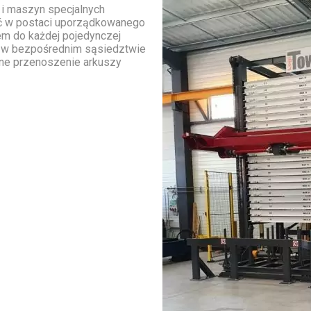
j i maszyn specjalnych
ść w postaci uporządkowanego
m do każdej pojedynczej
a w bezpośrednim sąsiedztwie
zne przenoszenie arkuszy