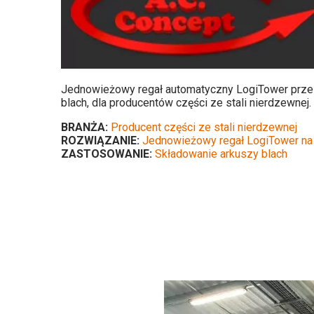
Jednowieżowy regał automatyczny LogiTower prze
blach, dla producentów części ze st
BRANŻA:
P
roducent części ze stali nierdzewnej
ROZWIĄZANIE:
Jednowieżowy regał LogiTower na
ZASTOSOWANIE:
Składowanie arkuszy blach