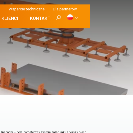
i
Wsparcie techniczne
Dla partnerów
KLIENCI
KONTAKT
InLoader – półautomatyczny system załadunku arkuszy blach