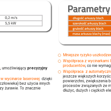
Mniejsze ryzyko uszkodze
Współpraca z wycinarkami 
producentów
, co nie wymaga
ł
, umożliwiający
precyzyjny
Współpraca z automatyczn
jeszcze większych korzyśc
 w wycinarce laserowej
dzięki
powierzchni, zwiększenia 
złowieka) bez użycia innych
procesów związanych ze ma
zy żurawie. To znacznie
dłużyc, dużych i ciężkich el