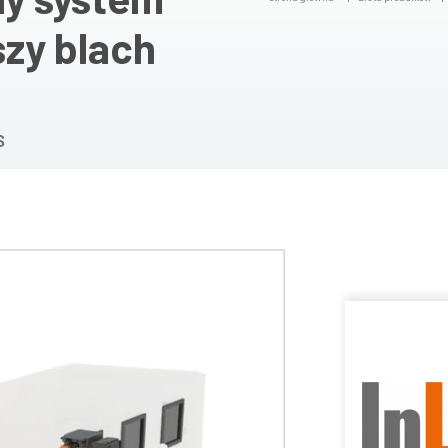
zy blach
S