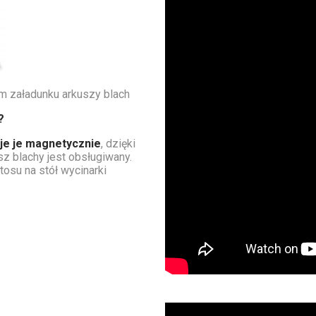
 załadunku arkuszy blach
?
je je magnetycznie
, dzięki
z blachy jest obsługiwany.
tosu na stół wycinarki