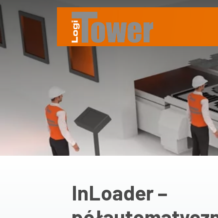
InLoader –
półautomatyczn