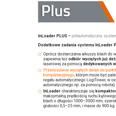
InLoader PLUS –
półautomatyczny system
Dodatkowe zadania systemu InLoader P
Oprócz dostarczania arkuszy blach do wy
zapewnia też
odbiór wyciętych już deta
laserowej za pomocą
dedykowanych w
P
rzenoszenie wyciętych detali do punk
kompletacyjnego
, którym może być pale
regału automatycznego LogiTower, w cel
automatycznego np. za pomocą robota).
InLoader
charakteryzuje się
kompakto
maksymalną prędkością ruchu kątowego 
blach o długości 1000–3000 mm, szer
grubości 0,5–25 mm, i masie do 900 kg.