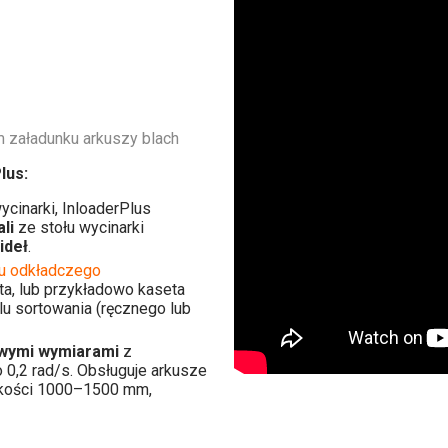
 załadunku arkuszy blach
lus:
cinarki, InloaderPlus
li
ze stołu wycinarki
ideł
.
tu odkładczego
ta, lub przykładowo kaseta
u sortowania (ręcznego lub
wymi wymiarami
z
0,2 rad/s. Obsługuje arkusze
okości 1000–1500 mm,