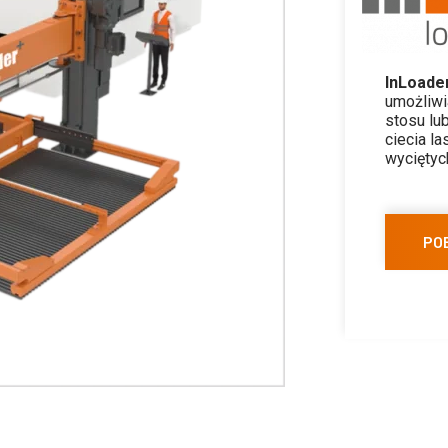
InLoade
umożliwi
stosu lu
ciecia l
wyciętyc
PO