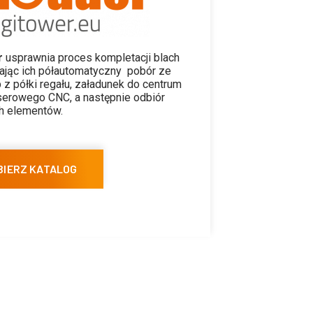
r
usprawnia proces kompletacji blach
ając ich półautomatyczny pobór ze
b z półki regału, załadunek do centrum
aserowego CNC, a następnie odbiór
h elementów.
BIERZ KATALOG