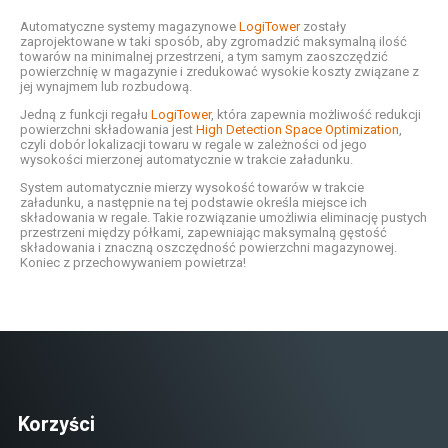
Automatyczne systemy magazynowe
LogiTower
zostały
zaprojektowane w taki sposób, aby zgromadzić maksymalną ilość
towarów na minimalnej przestrzeni, a tym samym zaoszczędzić
powierzchnię w magazynie i zredukować wysokie koszty związane z
jej wynajmem lub rozbudową.
Jedną z funkcji regału
LogiTower
, która zapewnia możliwość redukcji
powierzchni składowania jest
High Detection Space Optimization
,
czyli dobór lokalizacji towaru w regale w zależności od jego
wysokości mierzonej automatycznie w trakcie załadunku.
System automatycznie mierzy wysokość towarów w trakcie
załadunku, a następnie na tej podstawie określa miejsce ich
składowania w regale. Takie rozwiązanie umożliwia eliminację pustych
przestrzeni między półkami, zapewniając maksymalną gęstość
składowania i znaczną oszczędność powierzchni magazynowej.
Koniec z przechowywaniem powietrza!
Korzyści