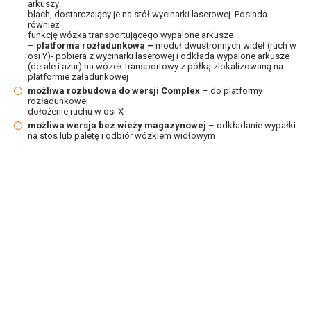
arkuszy
blach, dostarczający je na stół wycinarki laserowej. Posiada
również
funkcję wózka transportującego wypalone arkusze
–
platforma rozładunkowa –
moduł dwustronnych wideł (ruch w
osi Y)- pobiera z wycinarki laserowej i odkłada wypalone arkusze
(detale i ażur) na wózek transportowy z półką zlokalizowaną na
platformie załadunkowej
możliwa rozbudowa do wersji Complex
– do platformy
rozładunkowej
dołożenie ruchu w osi X
możliwa wersja bez wieży magazynowej
– odkładanie wypałki
na stos lub paletę i odbiór wózkiem widłowym